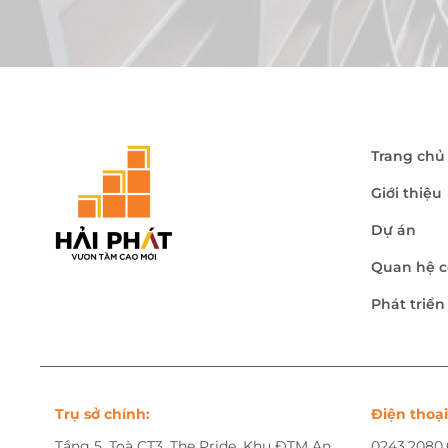
Trang chủ
Giới thiệu
Dự án
Quan hệ c
Phát triể
Trụ sở chính:
Điện thoại
Tầng 5, Toà CT3, The Pride, Khu ĐTM An
0243.2080