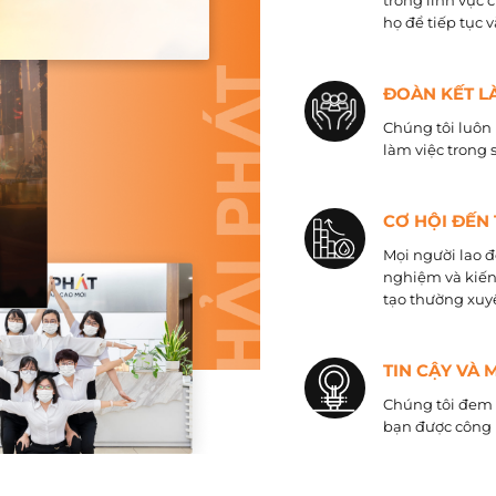
trong lĩnh vực 
họ để tiếp tục 
ĐOÀN KẾT L
Chúng tôi luôn 
làm việc trong 
CƠ HỘI ĐẾN
Mọi người lao đ
nghiệm và kiến
tạo thường xuyê
TIN CẬY VÀ 
Chúng tôi đem đ
bạn được công 