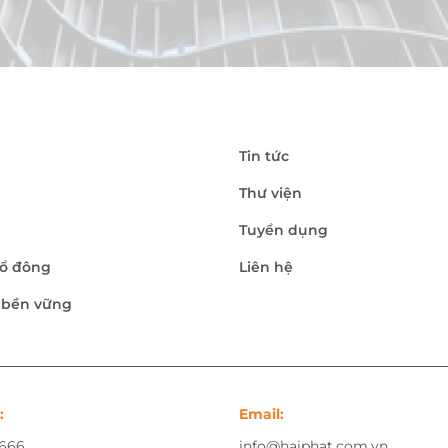
Tin tức
Thư viện
Tuyển dụng
ổ đông
Liên hệ
n bền vững
:
Email:
.666
info@haiphat.com.vn