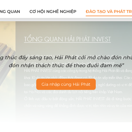
NG QUAN
CƠ HỘI NGHỀ NGHIỆP
ĐÀO TẠO VÀ PHÁT TR
g thúc đẩy sáng tạo, Hải Phát cởi mở chào đón n
đón nhận thách thức để theo đuổi đam mê”
Gia nhập cùng Hải Phát