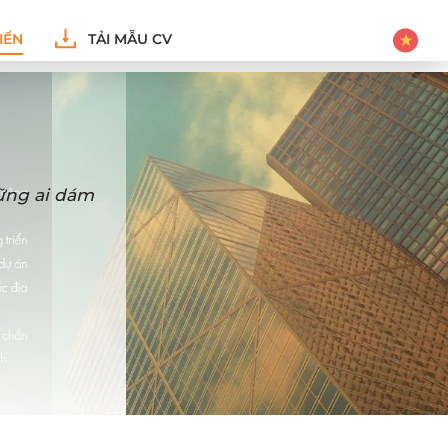
IỂN
TẢI MẪU CV
hững ai dám