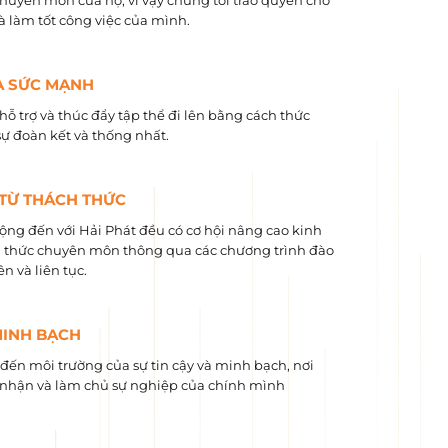
chuyên môn của họ, vì vậy chúng tôi trao quyền cho
và làm tốt công việc của mình.
À SỨC MẠNH
hỗ trợ và thúc đẩy tập thể đi lên bằng cách thức
sự đoàn kết và thống nhất.
 TỪ THÁCH THỨC
ộng đến với Hải Phát đều có cơ hội nâng cao kinh
 ​​thức chuyên môn thông qua các chương trình đào
n và liên tục.
MINH BẠCH
ến môi trường của sự tin cậy và minh bạch, nơi
nhận và làm chủ sự nghiệp của chính mình