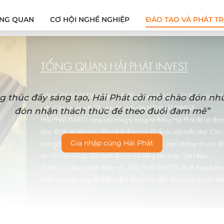
NG QUAN
CƠ HỘI NGHỀ NGHIỆP
ĐÀO TẠO VÀ PHÁT TR
g thúc đẩy sáng tạo, Hải Phát cởi mở chào đón n
đón nhận thách thức để theo đuổi đam mê”
Gia nhập cùng Hải Phát