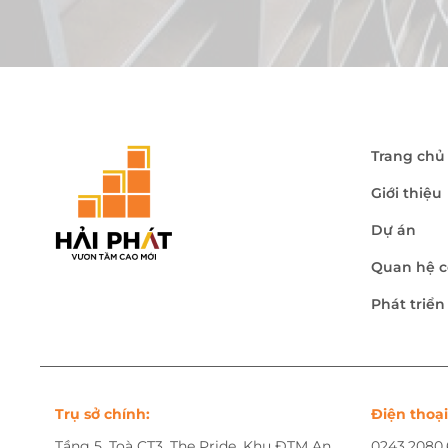
Trang chủ
Giới thiệu
Dự án
Quan hệ c
Phát triể
Trụ sở chính:
Điện thoại
Tầng 5, Toà CT3, The Pride, Khu ĐTM An
0243.2080