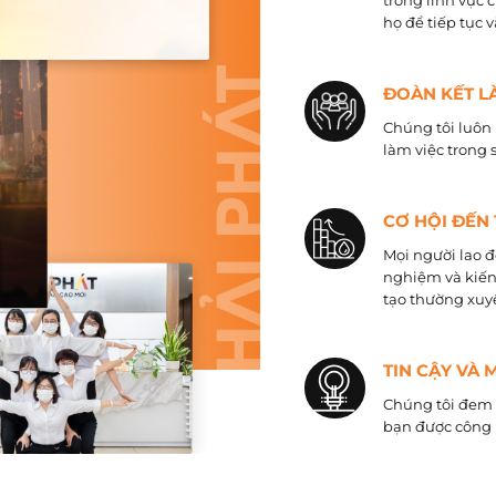
trong lĩnh vực 
họ để tiếp tục 
ĐOÀN KẾT L
Chúng tôi luôn 
làm việc trong 
CƠ HỘI ĐẾN
Mọi người lao đ
nghiệm và kiến
tạo thường xuyê
TIN CẬY VÀ 
Chúng tôi đem đ
bạn được công 