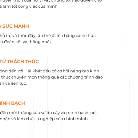
chuyên môn của họ, vì vậy chúng tôi trao quyền cho
và làm tốt công việc của mình.
À SỨC MẠNH
hỗ trợ và thúc đẩy tập thể đi lên bằng cách thức
sự đoàn kết và thống nhất.
 TỪ THÁCH THỨC
ộng đến với Hải Phát đều có cơ hội nâng cao kinh
 ​​thức chuyên môn thông qua các chương trình đào
n và liên tục.
MINH BẠCH
ến môi trường của sự tin cậy và minh bạch, nơi
nhận và làm chủ sự nghiệp của chính mình