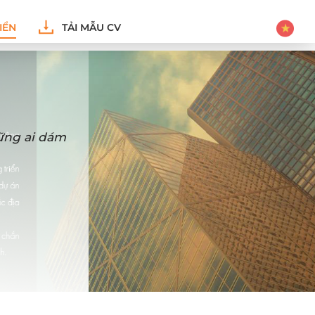
IỂN
TẢI MẪU CV
hững ai dám