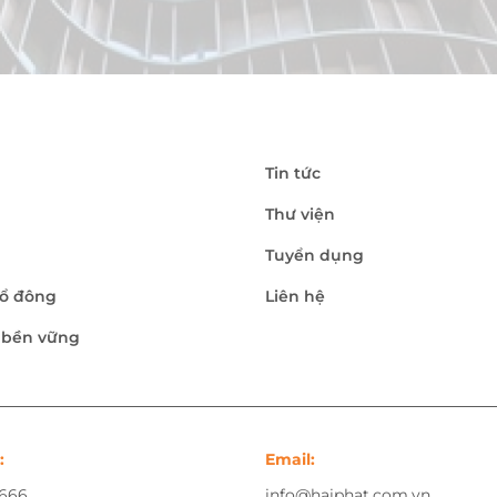
Tin tức
Thư viện
Tuyển dụng
ổ đông
Liên hệ
n bền vững
:
Email:
.666
info@haiphat.com.vn