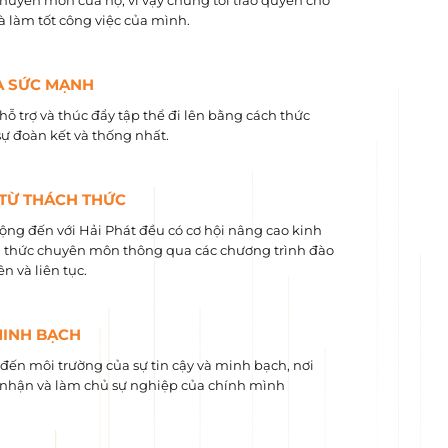
chuyên môn của họ, vì vậy chúng tôi trao quyền cho
và làm tốt công việc của mình.
À SỨC MẠNH
hỗ trợ và thúc đẩy tập thể đi lên bằng cách thức
sự đoàn kết và thống nhất.
 TỪ THÁCH THỨC
ộng đến với Hải Phát đều có cơ hội nâng cao kinh
 ​​thức chuyên môn thông qua các chương trình đào
n và liên tục.
MINH BẠCH
ến môi trường của sự tin cậy và minh bạch, nơi
nhận và làm chủ sự nghiệp của chính mình