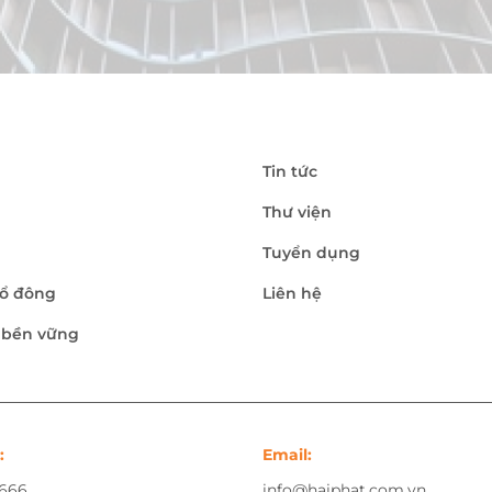
Tin tức
Thư viện
Tuyển dụng
ổ đông
Liên hệ
n bền vững
:
Email:
.666
info@haiphat.com.vn