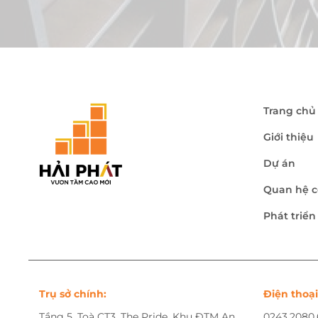
Trang chủ
Giới thiệu
Dự án
Quan hệ c
Phát triể
Trụ sở chính:
Điện thoại
Tầng 5, Toà CT3, The Pride, Khu ĐTM An
0243.2080