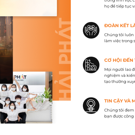
trong lĩnh vực 
họ để tiếp tục 
ĐOÀN KẾT L
Chúng tôi luôn 
làm việc trong 
CƠ HỘI ĐẾN
Mọi người lao đ
nghiệm và kiến
tạo thường xuyê
TIN CẬY VÀ 
Chúng tôi đem đ
bạn được công 