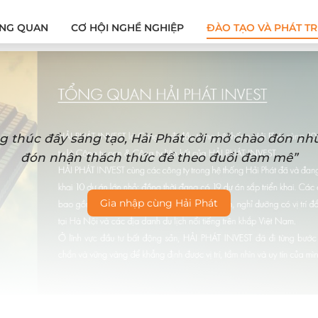
NG QUAN
CƠ HỘI NGHỀ NGHIỆP
ĐÀO TẠO VÀ PHÁT TR
g thúc đẩy sáng tạo, Hải Phát cởi mở chào đón n
đón nhận thách thức để theo đuổi đam mê”
Gia nhập cùng Hải Phát