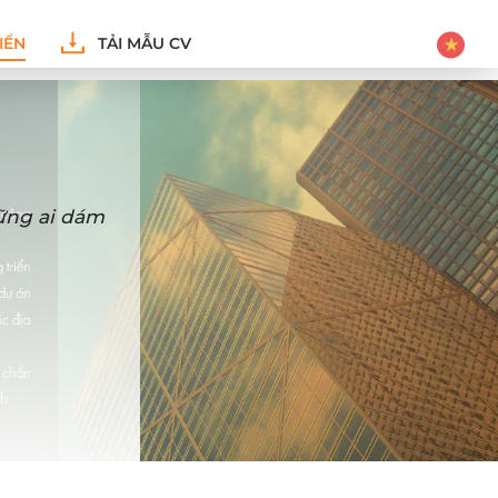
IỂN
TẢI MẪU CV
hững ai dám