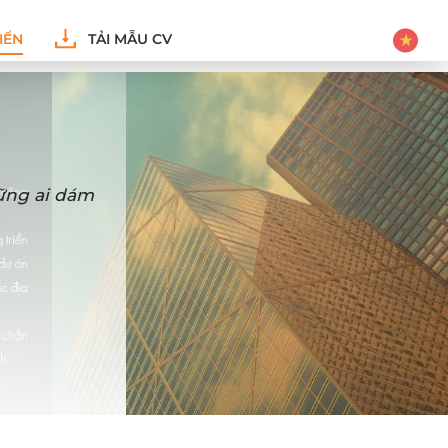
IỂN
TẢI MẪU CV
hững ai dám