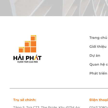
Trang chủ
Giới thiệu
Dự án
Quan hệ c
Phát triể
Trụ sở chính:
Điện thoại
Tầng 5, Toà CT3, The Pride, Khu ĐTM An
0243.2080