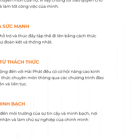
chuyên môn của họ, vì vậy chúng tôi trao quyền cho
và làm tốt công việc của mình.
À SỨC MẠNH
hỗ trợ và thúc đẩy tập thể đi lên bằng cách thức
sự đoàn kết và thống nhất.
 TỪ THÁCH THỨC
ộng đến với Hải Phát đều có cơ hội nâng cao kinh
 ​​thức chuyên môn thông qua các chương trình đào
n và liên tục.
MINH BẠCH
ến môi trường của sự tin cậy và minh bạch, nơi
nhận và làm chủ sự nghiệp của chính mình