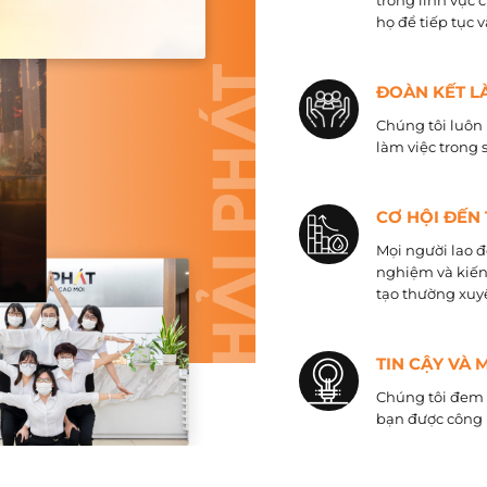
trong lĩnh vực 
họ để tiếp tục 
ĐOÀN KẾT L
Chúng tôi luôn 
làm việc trong 
CƠ HỘI ĐẾN
Mọi người lao đ
nghiệm và kiến
tạo thường xuyê
TIN CẬY VÀ 
Chúng tôi đem đ
bạn được công 