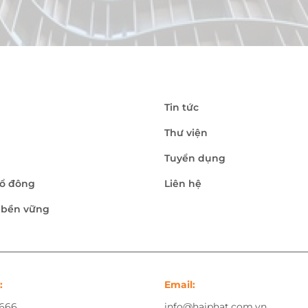
Tin tức
Thư viện
Tuyển dụng
ổ đông
Liên hệ
n bền vững
:
Email:
.666
info@haiphat.com.vn