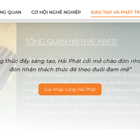
NG QUAN
CƠ HỘI NGHỀ NGHIỆP
ĐÀO TẠO VÀ PHÁT TR
g thúc đẩy sáng tạo, Hải Phát cởi mở chào đón n
đón nhận thách thức để theo đuổi đam mê”
Gia nhập cùng Hải Phát