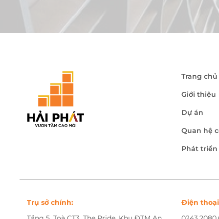
Trang chủ
Giới thiệu
Dự án
Quan hệ c
Phát triể
Trụ sở chính:
Điện thoại
Tầng 5, Toà CT3, The Pride, Khu ĐTM An
0243.2080