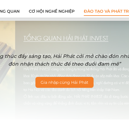
NG QUAN
CƠ HỘI NGHỀ NGHIỆP
ĐÀO TẠO VÀ PHÁT TR
g thúc đẩy sáng tạo, Hải Phát cởi mở chào đón n
đón nhận thách thức để theo đuổi đam mê”
Gia nhập cùng Hải Phát