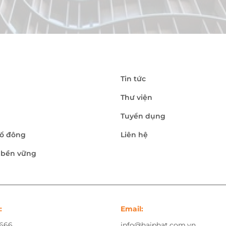
Tin tức
Thư viện
Tuyển dụng
ổ đông
Liên hệ
n bền vững
:
Email:
.666
info@haiphat.com.vn