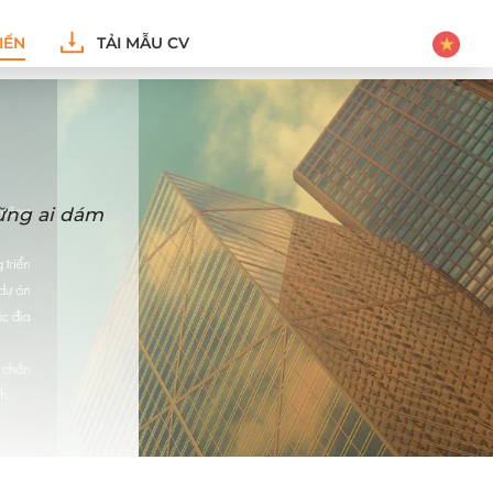
IỂN
TẢI MẪU CV
hững ai dám