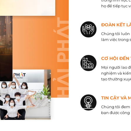
trong lĩnh vực 
họ để tiếp tục 
ĐOÀN KẾT L
Chúng tôi luôn 
làm việc trong 
CƠ HỘI ĐẾN
Mọi người lao đ
nghiệm và kiến
tạo thường xuyê
TIN CẬY VÀ 
Chúng tôi đem đ
bạn được công 