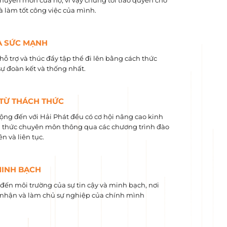
chuyên môn của họ, vì vậy chúng tôi trao quyền cho
và làm tốt công việc của mình.
À SỨC MẠNH
hỗ trợ và thúc đẩy tập thể đi lên bằng cách thức
sự đoàn kết và thống nhất.
 TỪ THÁCH THỨC
ộng đến với Hải Phát đều có cơ hội nâng cao kinh
 ​​thức chuyên môn thông qua các chương trình đào
n và liên tục.
MINH BẠCH
ến môi trường của sự tin cậy và minh bạch, nơi
nhận và làm chủ sự nghiệp của chính mình