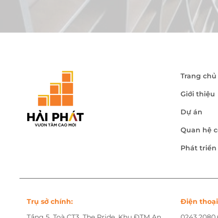
Trang chủ
Giới thiệu
Dự án
Quan hệ c
Phát triể
Trụ sở chính:
Điện thoại
Tầng 5, Toà CT3, The Pride, Khu ĐTM An
0243.2080