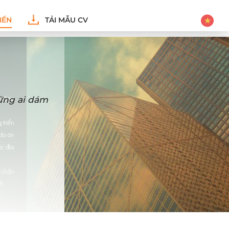
IỂN
TẢI MẪU CV
hững ai dám