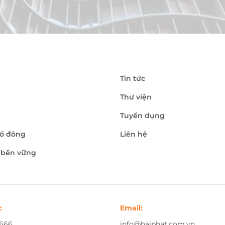
Tin tức
Thư viện
Tuyển dụng
ổ đông
Liên hệ
n bền vững
:
Email:
.666
info@haiphat.com.vn