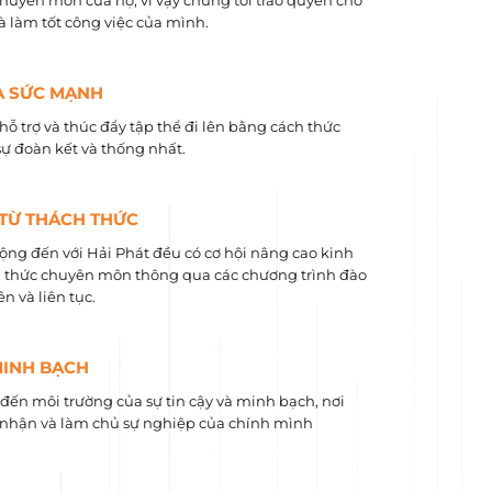
chuyên môn của họ, vì vậy chúng tôi trao quyền cho
và làm tốt công việc của mình.
À SỨC MẠNH
hỗ trợ và thúc đẩy tập thể đi lên bằng cách thức
sự đoàn kết và thống nhất.
 TỪ THÁCH THỨC
ộng đến với Hải Phát đều có cơ hội nâng cao kinh
 ​​thức chuyên môn thông qua các chương trình đào
n và liên tục.
MINH BẠCH
ến môi trường của sự tin cậy và minh bạch, nơi
nhận và làm chủ sự nghiệp của chính mình