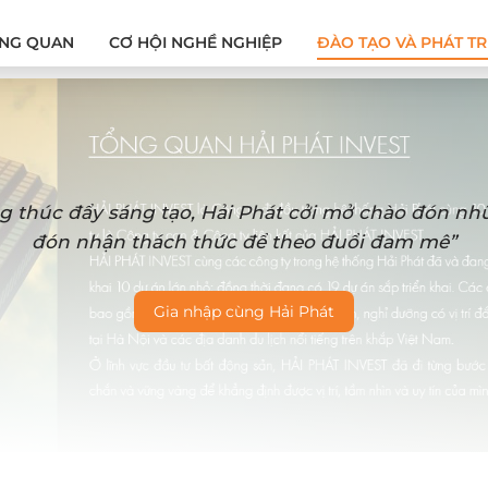
NG QUAN
CƠ HỘI NGHỀ NGHIỆP
ĐÀO TẠO VÀ PHÁT TR
g thúc đẩy sáng tạo, Hải Phát cởi mở chào đón n
đón nhận thách thức để theo đuổi đam mê”
Gia nhập cùng Hải Phát