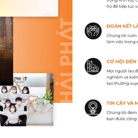
trong lĩnh vực 
họ để tiếp tục 
ĐOÀN KẾT L
Chúng tôi luôn 
làm việc trong 
CƠ HỘI ĐẾN
Mọi người lao đ
nghiệm và kiến
tạo thường xuyê
TIN CẬY VÀ 
Chúng tôi đem đ
bạn được công 