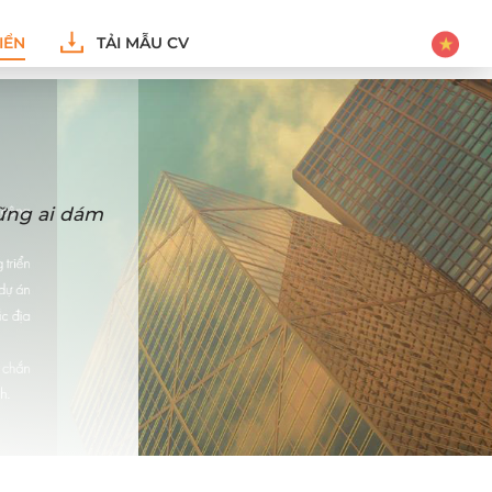
IỂN
TẢI MẪU CV
hững ai dám