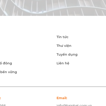
Tin tức
Thư viện
Tuyển dụng
ổ đông
Liên hệ
n bền vững
:
Email:
.666
info@haiphat.com.vn