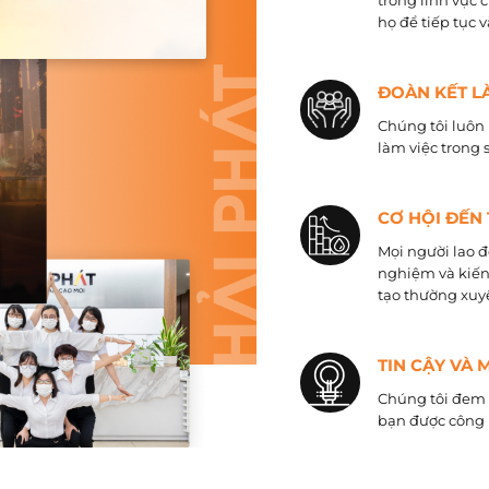
trong lĩnh vực 
họ để tiếp tục 
ĐOÀN KẾT L
Chúng tôi luôn 
làm việc trong 
CƠ HỘI ĐẾN
Mọi người lao đ
nghiệm và kiến
tạo thường xuyê
TIN CẬY VÀ 
Chúng tôi đem đ
bạn được công 