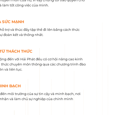
chuyên môn của họ, vì vậy chúng tôi trao quyền cho
và làm tốt công việc của mình.
À SỨC MẠNH
hỗ trợ và thúc đẩy tập thể đi lên bằng cách thức
sự đoàn kết và thống nhất.
 TỪ THÁCH THỨC
ộng đến với Hải Phát đều có cơ hội nâng cao kinh
 ​​thức chuyên môn thông qua các chương trình đào
n và liên tục.
MINH BẠCH
ến môi trường của sự tin cậy và minh bạch, nơi
nhận và làm chủ sự nghiệp của chính mình