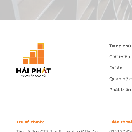
Trang chủ
Giới thiệu
Dự án
Quan hệ c
Phát triể
Trụ sở chính:
Điện thoại
Tầng 5, Toà CT3, The Pride, Khu ĐTM An
0243.2080