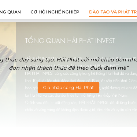
NG QUAN
CƠ HỘI NGHỀ NGHIỆP
ĐÀO TẠO VÀ PHÁT TR
g thúc đẩy sáng tạo, Hải Phát cởi mở chào đón n
đón nhận thách thức để theo đuổi đam mê”
Gia nhập cùng Hải Phát