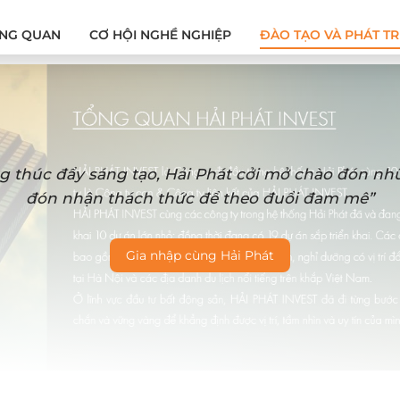
NG QUAN
CƠ HỘI NGHỀ NGHIỆP
ĐÀO TẠO VÀ PHÁT TR
g thúc đẩy sáng tạo, Hải Phát cởi mở chào đón n
đón nhận thách thức để theo đuổi đam mê”
Gia nhập cùng Hải Phát