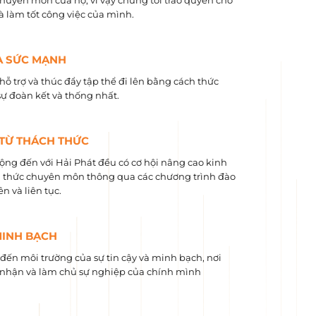
chuyên môn của họ, vì vậy chúng tôi trao quyền cho
và làm tốt công việc của mình.
À SỨC MẠNH
hỗ trợ và thúc đẩy tập thể đi lên bằng cách thức
sự đoàn kết và thống nhất.
 TỪ THÁCH THỨC
ộng đến với Hải Phát đều có cơ hội nâng cao kinh
 ​​thức chuyên môn thông qua các chương trình đào
n và liên tục.
MINH BẠCH
ến môi trường của sự tin cậy và minh bạch, nơi
nhận và làm chủ sự nghiệp của chính mình