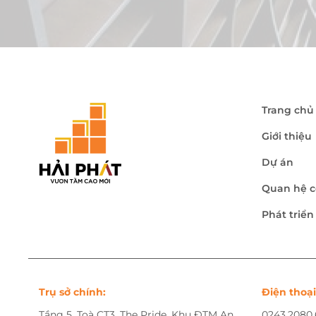
Trang chủ
Giới thiệu
Dự án
Quan hệ c
Phát triể
Trụ sở chính:
Điện thoại
Tầng 5, Toà CT3, The Pride, Khu ĐTM An
0243.2080