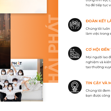
trong lĩnh vực 
họ để tiếp tục 
ĐOÀN KẾT L
Chúng tôi luôn 
làm việc trong 
CƠ HỘI ĐẾN
Mọi người lao đ
nghiệm và kiến
tạo thường xuyê
TIN CẬY VÀ 
Chúng tôi đem đ
bạn được công 