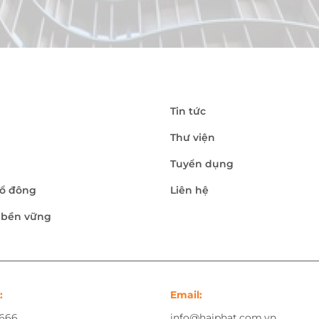
Tin tức
Thư viện
Tuyển dụng
ổ đông
Liên hệ
n bền vững
:
Email:
.666
info@haiphat.com.vn