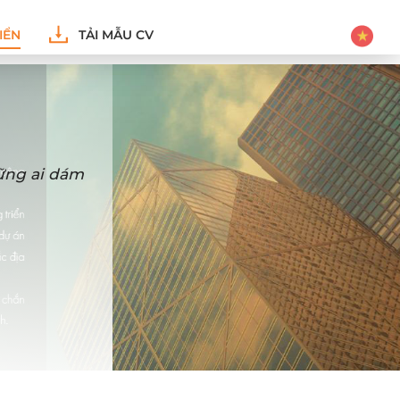
IỂN
TẢI MẪU CV
hững ai dám