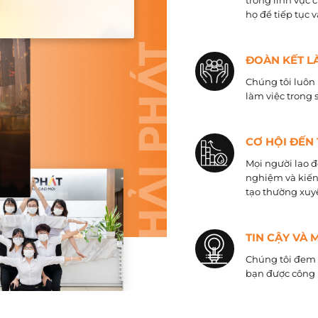
trong lĩnh vực 
họ để tiếp tục 
ĐOÀN KẾT L
Chúng tôi luôn 
làm việc trong 
CƠ HỘI ĐẾN
Mọi người lao đ
nghiệm và kiến
tạo thường xuyê
TIN CẬY VÀ 
Chúng tôi đem đ
bạn được công 