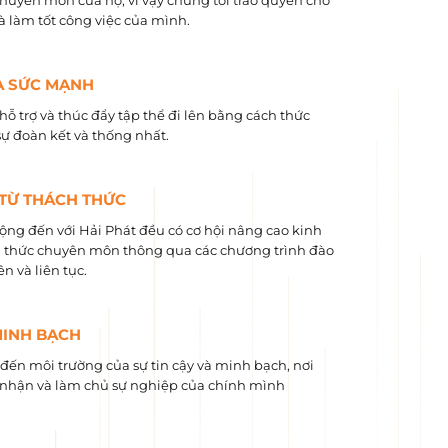
chuyên môn của họ, vì vậy chúng tôi trao quyền cho
và làm tốt công việc của mình.
À SỨC MẠNH
hỗ trợ và thúc đẩy tập thể đi lên bằng cách thức
sự đoàn kết và thống nhất.
 TỪ THÁCH THỨC
ộng đến với Hải Phát đều có cơ hội nâng cao kinh
 ​​thức chuyên môn thông qua các chương trình đào
n và liên tục.
MINH BẠCH
ến môi trường của sự tin cậy và minh bạch, nơi
nhận và làm chủ sự nghiệp của chính mình