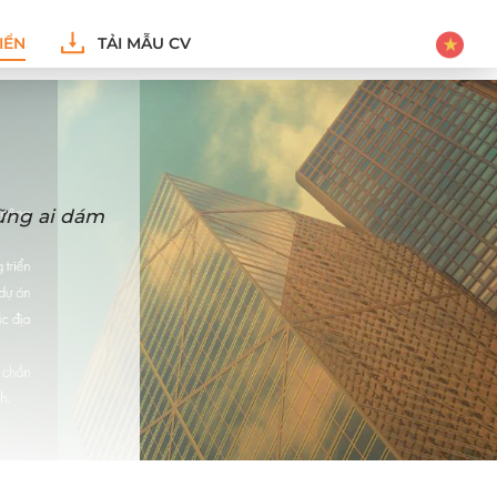
IỂN
TẢI MẪU CV
hững ai dám