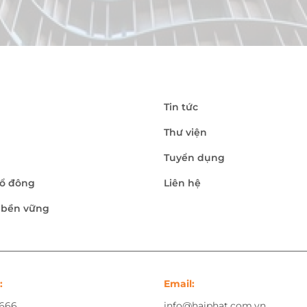
Tin tức
Thư viện
Tuyển dụng
ổ đông
Liên hệ
n bền vững
:
Email:
.666
info@haiphat.com.vn