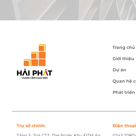
Trang chủ
Giới thiệu
Dự án
Quan hệ c
Phát triể
Trụ sở chính:
Điện thoại
Tầng 5, Toà CT3, The Pride, Khu ĐTM An
0243.2080