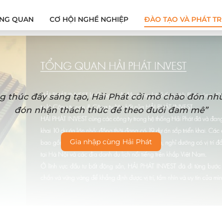
NG QUAN
CƠ HỘI NGHỀ NGHIỆP
ĐÀO TẠO VÀ PHÁT TR
g thúc đẩy sáng tạo, Hải Phát cởi mở chào đón n
đón nhận thách thức để theo đuổi đam mê”
Gia nhập cùng Hải Phát