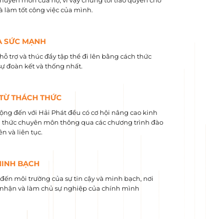
chuyên môn của họ, vì vậy chúng tôi trao quyền cho
và làm tốt công việc của mình.
À SỨC MẠNH
hỗ trợ và thúc đẩy tập thể đi lên bằng cách thức
sự đoàn kết và thống nhất.
 TỪ THÁCH THỨC
ộng đến với Hải Phát đều có cơ hội nâng cao kinh
 ​​thức chuyên môn thông qua các chương trình đào
n và liên tục.
MINH BẠCH
ến môi trường của sự tin cậy và minh bạch, nơi
nhận và làm chủ sự nghiệp của chính mình