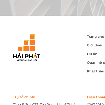
Trang chủ
Giới thiệu
Dự án
Quan hệ c
Phát triể
Trụ sở chính:
Điện thoại
Tầng 5, Toà CT3, The Pride, Khu ĐTM An
0243.2080