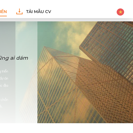
IỂN
TẢI MẪU CV
hững ai dám