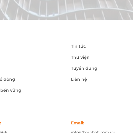
Tin tức
Thư viện
Tuyển dụng
ổ đông
Liên hệ
n bền vững
:
Email:
.666
info@haiphat.com.vn