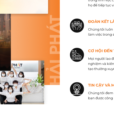
trong lĩnh vực 
họ để tiếp tục 
ĐOÀN KẾT L
Chúng tôi luôn 
làm việc trong 
CƠ HỘI ĐẾN
Mọi người lao đ
nghiệm và kiến
tạo thường xuyê
TIN CẬY VÀ 
Chúng tôi đem đ
bạn được công 