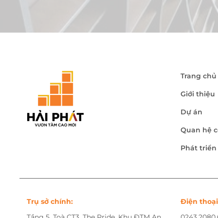
Trang chủ
Giới thiệu
Dự án
Quan hệ c
Phát triể
Trụ sở chính:
Điện thoại
Tầng 5, Toà CT3, The Pride, Khu ĐTM An
0243.2080