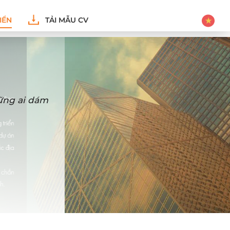
IỂN
TẢI MẪU CV
hững ai dám