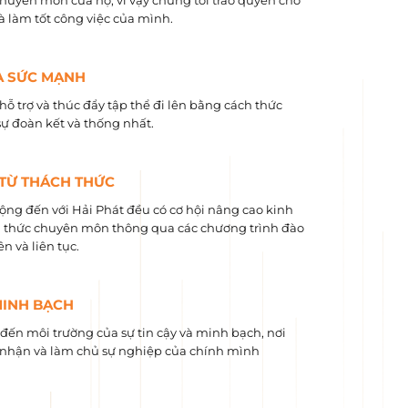
chuyên môn của họ, vì vậy chúng tôi trao quyền cho
và làm tốt công việc của mình.
À SỨC MẠNH
hỗ trợ và thúc đẩy tập thể đi lên bằng cách thức
sự đoàn kết và thống nhất.
 TỪ THÁCH THỨC
ộng đến với Hải Phát đều có cơ hội nâng cao kinh
 ​​thức chuyên môn thông qua các chương trình đào
n và liên tục.
MINH BẠCH
ến môi trường của sự tin cậy và minh bạch, nơi
nhận và làm chủ sự nghiệp của chính mình