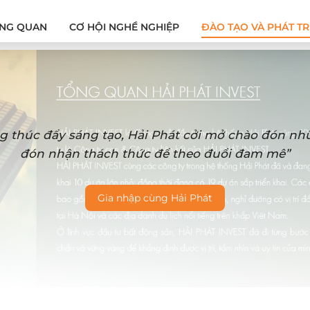
NG QUAN
CƠ HỘI NGHỀ NGHIỆP
ĐÀO TẠO VÀ PHÁT TR
g thúc đẩy sáng tạo, Hải Phát cởi mở chào đón n
đón nhận thách thức để theo đuổi đam mê”
Gia nhập cùng Hải Phát