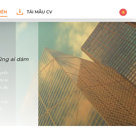
IỂN
TẢI MẪU CV
hững ai dám