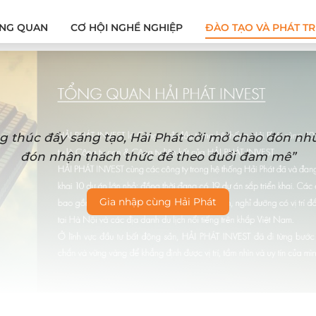
NG QUAN
CƠ HỘI NGHỀ NGHIỆP
ĐÀO TẠO VÀ PHÁT TR
g thúc đẩy sáng tạo, Hải Phát cởi mở chào đón n
đón nhận thách thức để theo đuổi đam mê”
Gia nhập cùng Hải Phát