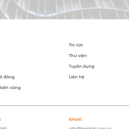
Tin tức
Thư viện
Tuyển dụng
ổ đông
Liên hệ
n bền vững
:
Email:
.666
info@haiphat.com.vn