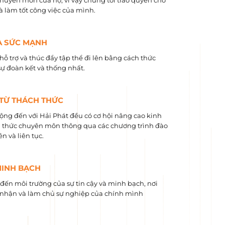
chuyên môn của họ, vì vậy chúng tôi trao quyền cho
và làm tốt công việc của mình.
À SỨC MẠNH
hỗ trợ và thúc đẩy tập thể đi lên bằng cách thức
sự đoàn kết và thống nhất.
 TỪ THÁCH THỨC
ộng đến với Hải Phát đều có cơ hội nâng cao kinh
 ​​thức chuyên môn thông qua các chương trình đào
n và liên tục.
MINH BẠCH
ến môi trường của sự tin cậy và minh bạch, nơi
nhận và làm chủ sự nghiệp của chính mình