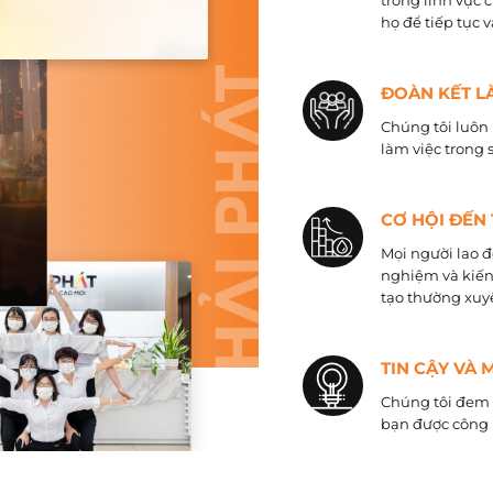
trong lĩnh vực 
họ để tiếp tục 
ĐOÀN KẾT L
Chúng tôi luôn 
làm việc trong 
CƠ HỘI ĐẾN
Mọi người lao đ
nghiệm và kiến
tạo thường xuyê
TIN CẬY VÀ 
Chúng tôi đem đ
bạn được công 