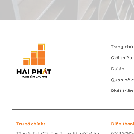
Trang chủ
Giới thiệu
Dự án
Quan hệ c
Phát triể
Trụ sở chính:
Điện thoại
Tầng 5, Toà CT3, The Pride, Khu ĐTM An
0243.2080