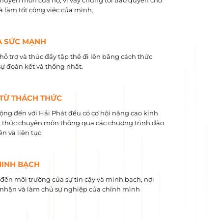
chuyên môn của họ, vì vậy chúng tôi trao quyền cho
và làm tốt công việc của mình.
À SỨC MẠNH
hỗ trợ và thúc đẩy tập thể đi lên bằng cách thức
sự đoàn kết và thống nhất.
 TỪ THÁCH THỨC
ộng đến với Hải Phát đều có cơ hội nâng cao kinh
 ​​thức chuyên môn thông qua các chương trình đào
n và liên tục.
MINH BẠCH
ến môi trường của sự tin cậy và minh bạch, nơi
nhận và làm chủ sự nghiệp của chính mình