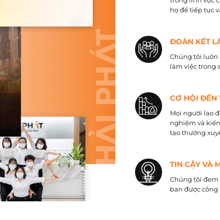
trong lĩnh vực 
họ để tiếp tục 
ĐOÀN KẾT L
Chúng tôi luôn 
làm việc trong 
CƠ HỘI ĐẾN
Mọi người lao đ
nghiệm và kiến
tạo thường xuyê
TIN CẬY VÀ 
Chúng tôi đem đ
bạn được công 