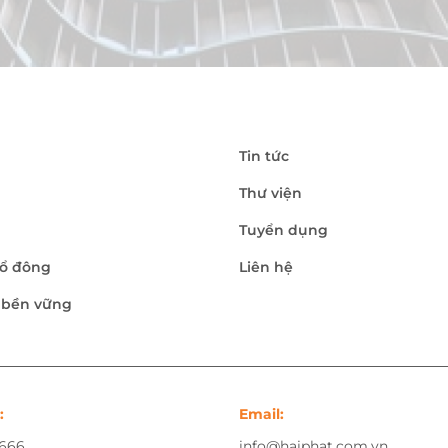
Tin tức
Thư viện
Tuyển dụng
ổ đông
Liên hệ
n bền vững
:
Email:
.666
info@haiphat.com.vn