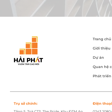
Trang chủ
Giới thiệu
Dự án
Quan hệ c
Phát triể
Trụ sở chính:
Điện thoại
Tầng 5, Toà CT3, The Pride, Khu ĐTM An
0243.2080