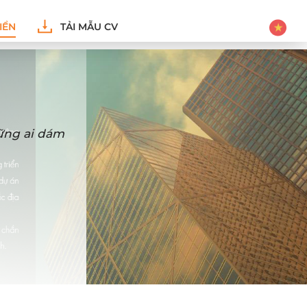
IỂN
TẢI MẪU CV
hững ai dám