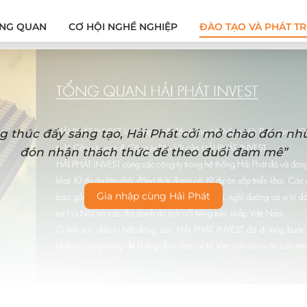
NG QUAN
CƠ HỘI NGHỀ NGHIỆP
ĐÀO TẠO VÀ PHÁT TR
g thúc đẩy sáng tạo, Hải Phát cởi mở chào đón n
đón nhận thách thức để theo đuổi đam mê”
Gia nhập cùng Hải Phát