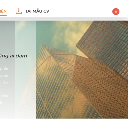
IỂN
TẢI MẪU CV
hững ai dám