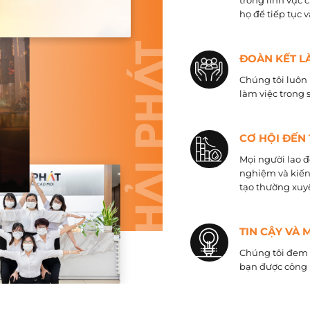
trong lĩnh vực 
họ để tiếp tục 
ĐOÀN KẾT L
Chúng tôi luôn 
làm việc trong 
CƠ HỘI ĐẾN
Mọi người lao đ
nghiệm và kiến
tạo thường xuyê
TIN CẬY VÀ 
Chúng tôi đem đ
bạn được công 