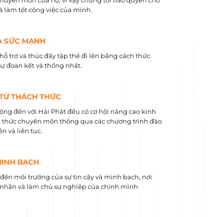
chuyên môn của họ, vì vậy chúng tôi trao quyền cho
và làm tốt công việc của mình.
À SỨC MẠNH
hỗ trợ và thúc đẩy tập thể đi lên bằng cách thức
sự đoàn kết và thống nhất.
 TỪ THÁCH THỨC
ộng đến với Hải Phát đều có cơ hội nâng cao kinh
 ​​thức chuyên môn thông qua các chương trình đào
n và liên tục.
MINH BẠCH
ến môi trường của sự tin cậy và minh bạch, nơi
nhận và làm chủ sự nghiệp của chính mình