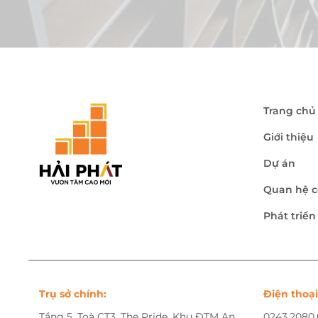
Trang chủ
Giới thiệu
Dự án
Quan hệ c
Phát triể
Trụ sở chính:
Điện thoại
Tầng 5, Toà CT3, The Pride, Khu ĐTM An
0243.2080