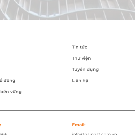
Tin tức
Thư viện
Tuyển dụng
ổ đông
Liên hệ
n bền vững
:
Email:
.666
info@haiphat.com.vn