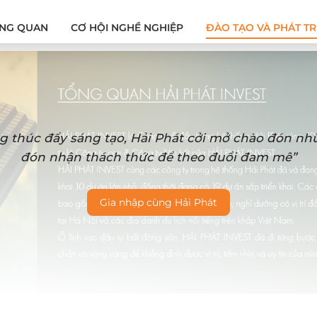
NG QUAN
CƠ HỘI NGHỀ NGHIỆP
ĐÀO TẠO VÀ PHÁT TR
g thúc đẩy sáng tạo, Hải Phát cởi mở chào đón n
đón nhận thách thức để theo đuổi đam mê”
Gia nhập cùng Hải Phát