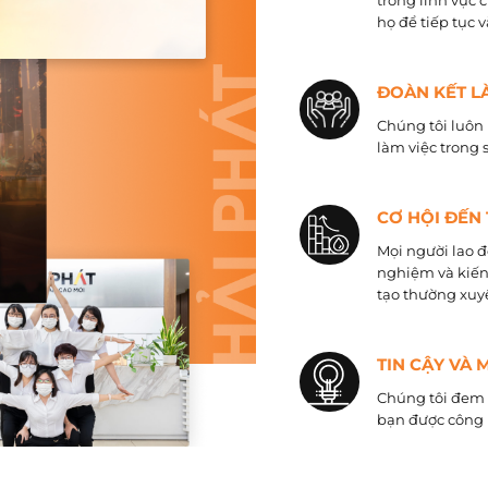
trong lĩnh vực 
họ để tiếp tục 
ĐOÀN KẾT L
Chúng tôi luôn 
làm việc trong 
CƠ HỘI ĐẾN
Mọi người lao đ
nghiệm và kiến
tạo thường xuyê
TIN CẬY VÀ 
Chúng tôi đem đ
bạn được công 