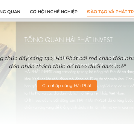
NG QUAN
CƠ HỘI NGHỀ NGHIỆP
ĐÀO TẠO VÀ PHÁT TR
g thúc đẩy sáng tạo, Hải Phát cởi mở chào đón n
đón nhận thách thức để theo đuổi đam mê”
Gia nhập cùng Hải Phát