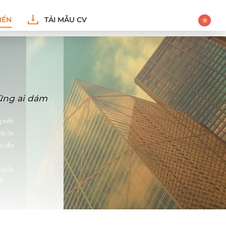
IỂN
TẢI MẪU CV
hững ai dám