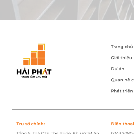
Trang chủ
Giới thiệu
Dự án
Quan hệ c
Phát triể
Trụ sở chính:
Điện thoại
Tầng 5, Toà CT3, The Pride, Khu ĐTM An
0243.2080