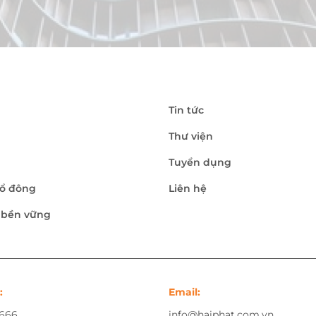
Tin tức
Thư viện
Tuyển dụng
ổ đông
Liên hệ
n bền vững
:
Email:
.666
info@haiphat.com.vn