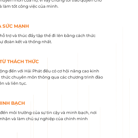
chuyên môn của họ, vì vậy chúng tôi trao quyền cho
và làm tốt công việc của mình.
À SỨC MẠNH
hỗ trợ và thúc đẩy tập thể đi lên bằng cách thức
sự đoàn kết và thống nhất.
 TỪ THÁCH THỨC
ộng đến với Hải Phát đều có cơ hội nâng cao kinh
 ​​thức chuyên môn thông qua các chương trình đào
n và liên tục.
MINH BẠCH
ến môi trường của sự tin cậy và minh bạch, nơi
nhận và làm chủ sự nghiệp của chính mình