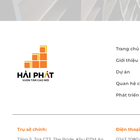
Trang chủ
Giới thiệu
Dự án
Quan hệ c
Phát triể
Trụ sở chính:
Điện thoại
Tầng 5, Toà CT3, The Pride, Khu ĐTM An
0243.2080