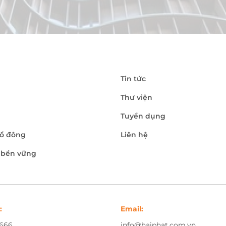
Tin tức
Thư viện
Tuyển dụng
ổ đông
Liên hệ
n bền vững
:
Email:
.666
info@haiphat.com.vn