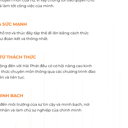
chuyên môn của họ, vì vậy chúng tôi trao quyền cho
và làm tốt công việc của mình.
À SỨC MẠNH
hỗ trợ và thúc đẩy tập thể đi lên bằng cách thức
sự đoàn kết và thống nhất.
 TỪ THÁCH THỨC
ộng đến với Hải Phát đều có cơ hội nâng cao kinh
 ​​thức chuyên môn thông qua các chương trình đào
n và liên tục.
MINH BẠCH
ến môi trường của sự tin cậy và minh bạch, nơi
nhận và làm chủ sự nghiệp của chính mình