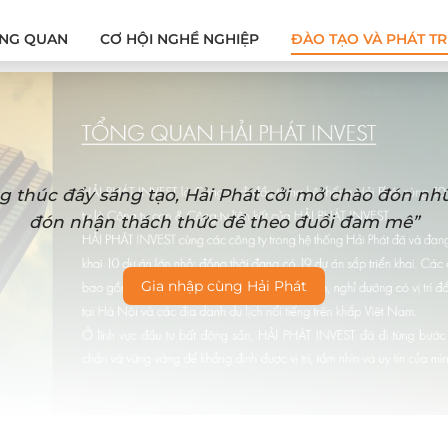
NG QUAN
CƠ HỘI NGHỀ NGHIỆP
ĐÀO TẠO VÀ PHÁT TR
g thúc đẩy sáng tạo, Hải Phát cởi mở chào đón n
đón nhận thách thức để theo đuổi đam mê”
Gia nhập cùng Hải Phát