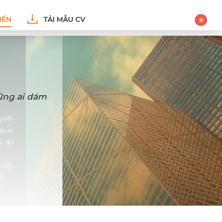
IỂN
TẢI MẪU CV
hững ai dám