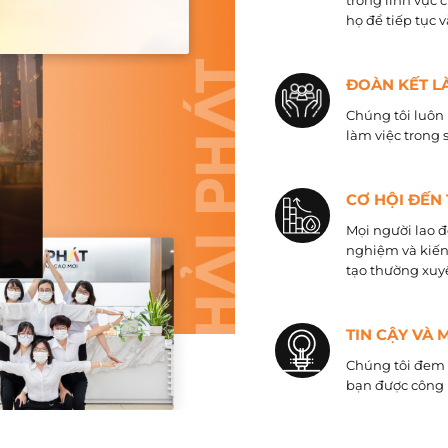
trong lĩnh vực 
họ để tiếp tục 
ĐOÀN KẾT L
Chúng tôi luôn 
làm việc trong 
CƠ HỘI ĐẾN
Mọi người lao đ
nghiệm và kiến
tạo thường xuyê
TIN CẬY VÀ 
Chúng tôi đem đ
bạn được công 