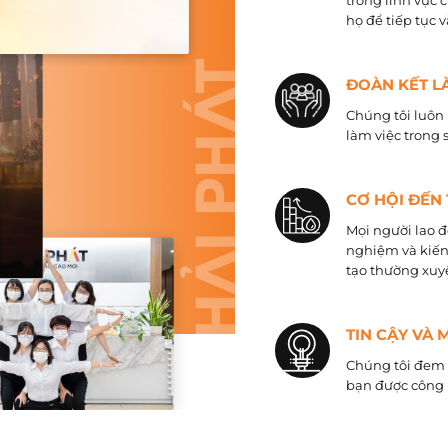
trong lĩnh vực 
họ để tiếp tục 
ĐOÀN KẾT L
Chúng tôi luôn 
làm việc trong 
CƠ HỘI ĐẾN
Mọi người lao đ
nghiệm và kiến
tạo thường xuyê
TIN CẬY VÀ 
Chúng tôi đem đ
bạn được công 