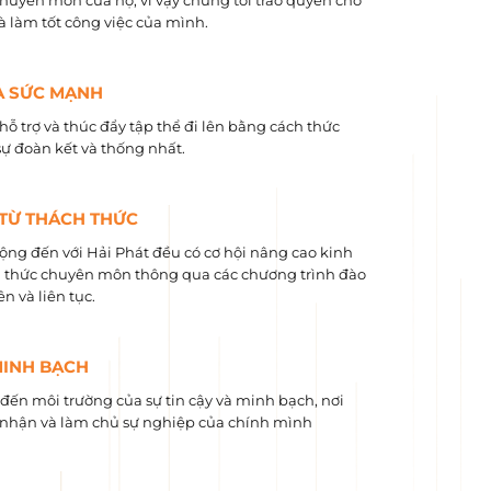
chuyên môn của họ, vì vậy chúng tôi trao quyền cho
và làm tốt công việc của mình.
À SỨC MẠNH
hỗ trợ và thúc đẩy tập thể đi lên bằng cách thức
sự đoàn kết và thống nhất.
 TỪ THÁCH THỨC
ộng đến với Hải Phát đều có cơ hội nâng cao kinh
 ​​thức chuyên môn thông qua các chương trình đào
n và liên tục.
MINH BẠCH
ến môi trường của sự tin cậy và minh bạch, nơi
nhận và làm chủ sự nghiệp của chính mình