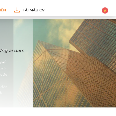
IỂN
TẢI MẪU CV
hững ai dám