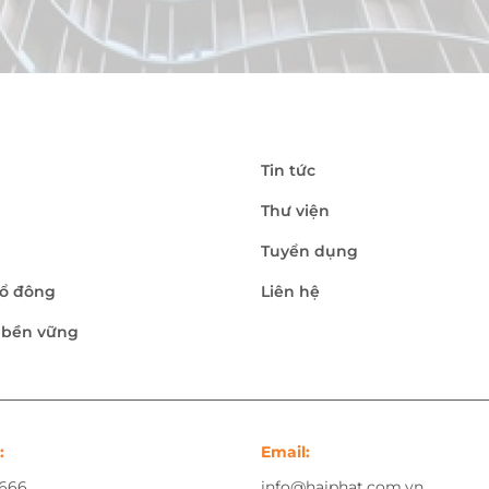
Tin tức
Thư viện
Tuyển dụng
ổ đông
Liên hệ
n bền vững
:
Email:
.666
info@haiphat.com.vn