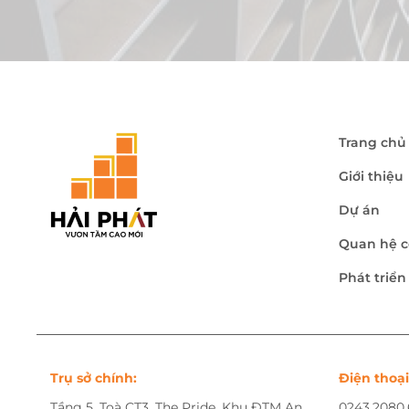
Trang chủ
Giới thiệu
Dự án
Quan hệ c
Phát triể
Trụ sở chính:
Điện thoại
Tầng 5, Toà CT3, The Pride, Khu ĐTM An
0243.2080