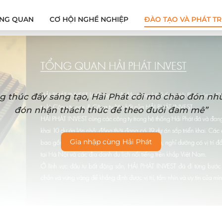
NG QUAN
CƠ HỘI NGHỀ NGHIỆP
ĐÀO TẠO VÀ PHÁT TR
g thúc đẩy sáng tạo, Hải Phát cởi mở chào đón n
đón nhận thách thức để theo đuổi đam mê”
Gia nhập cùng Hải Phát