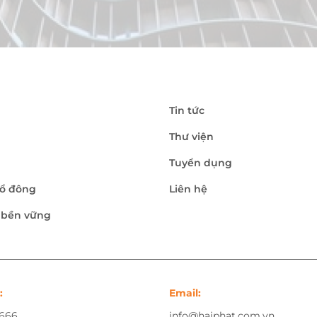
Tin tức
Thư viện
Tuyển dụng
ổ đông
Liên hệ
n bền vững
:
Email:
.666
info@haiphat.com.vn