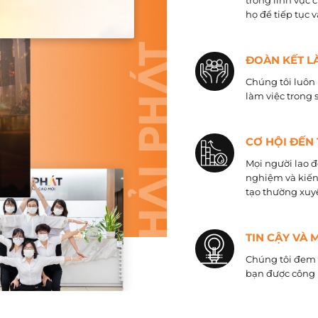
trong lĩnh vực 
họ để tiếp tục 
ĐOÀN KẾT L
Chúng tôi luôn 
làm việc trong 
CƠ HỘI ĐẾN
Mọi người lao đ
nghiệm và kiến
tạo thường xuyê
TIN CẬY VÀ 
Chúng tôi đem đ
bạn được công 