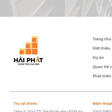
Trang chủ
Giới thiệu
Dự án
Quan hệ c
Phát triể
Trụ sở chính:
Điện thoại
Tầng 5, Toà CT3, The Pride, Khu ĐTM An
0243.2080