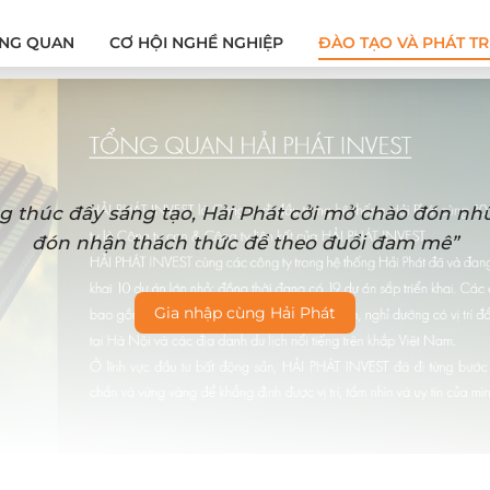
NG QUAN
CƠ HỘI NGHỀ NGHIỆP
ĐÀO TẠO VÀ PHÁT TR
g thúc đẩy sáng tạo, Hải Phát cởi mở chào đón n
đón nhận thách thức để theo đuổi đam mê”
Gia nhập cùng Hải Phát