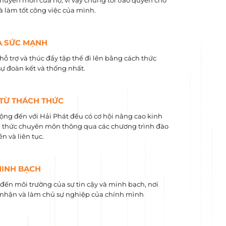
chuyên môn của họ, vì vậy chúng tôi trao quyền cho
và làm tốt công việc của mình.
À SỨC MẠNH
hỗ trợ và thúc đẩy tập thể đi lên bằng cách thức
sự đoàn kết và thống nhất.
 TỪ THÁCH THỨC
ộng đến với Hải Phát đều có cơ hội nâng cao kinh
 ​​thức chuyên môn thông qua các chương trình đào
n và liên tục.
MINH BẠCH
ến môi trường của sự tin cậy và minh bạch, nơi
nhận và làm chủ sự nghiệp của chính mình