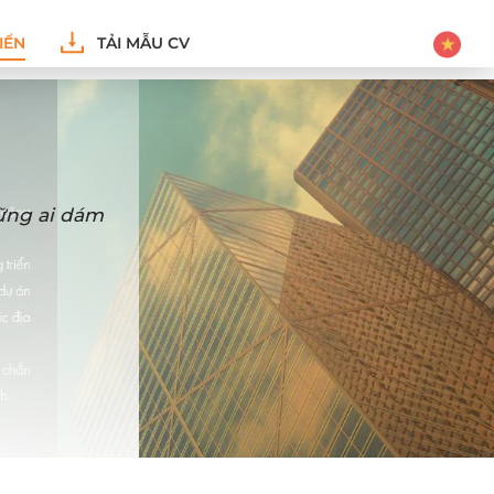
IỂN
TẢI MẪU CV
hững ai dám