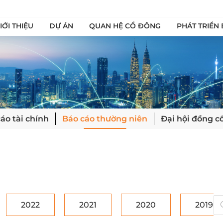
IỚI THIỆU
DỰ ÁN
QUAN HỆ CỔ ĐÔNG
PHÁT TRIỂN
áo tài chính
Báo cáo thường niên
Đại hội đồng c
2022
2021
2020
2019