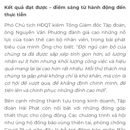
Kết quả đạt được – điểm sáng từ hành động đến
thực tiễn
Phó Chủ tịch HĐQT kiêm Tổng Giám đốc Tập đoàn,
ông Nguyễn Văn Phương đánh giá cao những nỗ
lực của toàn thể cán bộ nhân viên, trong bài phát
biểu của mình Ông cho biết: “
Đ
ội ngũ cán bộ của
chúng ta đã được sắp xếp tinh gọn hơn, số lượng
nhân sự ít hơn nhưng khối lượng công việc và hiệu
quả mang lại lại cao hơn rất nhiều. Mỗi thử thách mà
chúng ta gặp phải không chỉ là khó khăn, mà còn là
cơ hội để vượt qua, để khẳng định chính mình, để
tiến lên và chinh phục những đỉnh cao mới
”.
Bên cạnh những thành tựu trong kinh doanh, Tập
đoàn Hải Phát còn nổi bật với những đóng góp
thiết thực cho cộng đồng. Các chương trình xã hội
như ủng hộ đồng bào vùng thiên tai, phòng chống
Covid-19 và gần đây là hỗ trợ đồng bào miền Bắc