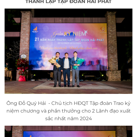
THÀNH LẬP TẬP ĐOÀN HẢI PHÁT
Ông Đỗ Quý Hải - Chủ tịch HĐQT Tập đoàn Trao kỷ
niệm chương và phần thưởng cho 2 Lãnh đạo xuất
sắc nhất năm 2024