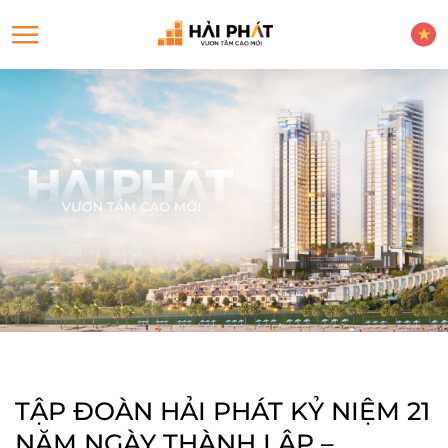
TẬP ĐOÀN HẢI PHÁT KỶ NIỆM 21
NĂM NGÀY THÀNH LẬP –