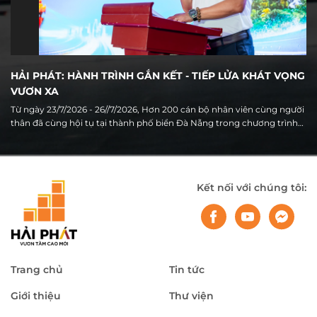
HẢI PHÁT: HÀNH TRÌNH GẮN KẾT - TIẾP LỬA KHÁT VỌNG
VƯƠN XA
Từ ngày 23/7/2026 - 26//7/2026, Hơn 200 cán bộ nhân viên cùng người
thân đã cùng hội tụ tại thành phố biển Đà Nẵng trong chương trình
Du lịch hè 2026 của Tập đoàn Hải Phát. Không chỉ là hoạt động nghỉ
dưỡng thường niên, hành trình năm nay còn mang ý nghĩa đặc biệt
khi diễn ra trong thời điểm Hải Phát đang bước vào giai đoạn chuyển
mình mạnh mẽ, ghi nhận nhiều kết quả tích cực sau 6 tháng đầu
Kết nối với chúng tôi:
năm và chuẩn bị cho giai đoạn tăng tốc của những tháng cuối năm.
Trang chủ
Tin tức
Giới thiệu
Thư viện