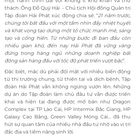
một hành trình dài với không ít khó khăn và thử
thách. Ông Đỗ Quý Hải - Chủ tịch Hội đồng Quản trị
Tập đoàn Hải Phát xúc động chia sẻ: “
21 năm trước,
chúng tôi bắt đầu với một tầm nhìn đầy nhiệt huyết
và khát vọng tạo dựng một tổ chức mạnh mẽ, sáng
tạo và cống hiến. Từ những bước đi ban đầu còn
nhiều gian khó, đến nay Hải Phát đã vững vàng
đứng trong hàng ngũ những doanh nghiệp bất
động sản hàng đầu với tốc độ phát triển vượt bậc
”.
Đặc biệt, mặc dù phải đối mặt với nhiều biến động
từ thị trường chung, từ thiên tai và dịch bệnh, Tập
đoàn Hải Phát vẫn không ngừng vươn lên. Những
dự án do Tập đoàn làm chủ đầu tư vẫn được triển
khai và hiện tại đang được mở bán như Dragon
Complex tại TP Lào Cai, HP Intermix Bắc Giang, HP
Galaxy Cao Bằng, Green Valley Móng Cái… đã thu
hút sự quan tâm của nhiều nhà đầu tư nhờ vào vị trí
đắc địa và tiềm năng sinh lời.