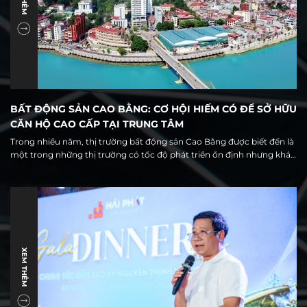
BẤT ĐỘNG SẢN CAO BẰNG: CƠ HỘI HIẾM CÓ ĐỂ SỞ HỮU
CĂN HỘ CAO CẤP TẠI TRUNG TÂM
Trong nhiều năm, thị trường bất động sản Cao Bằng được biết đến là
một trong những thị trường có tốc độ phát triển ổn định nhưng khá
đặc thù, với nguồn cung chủ yếu tập trung ở đất nền và nhà phố. Tuy
nhiên, cùng với quá trình đô thị hóa, đầu tư hạ tầng và sự hình thành
của trung tâm hành chính mới, thị trường địa phương đang đứng
trước một giai đoạn chuyển mình đáng chú ý.
XEM THÊM