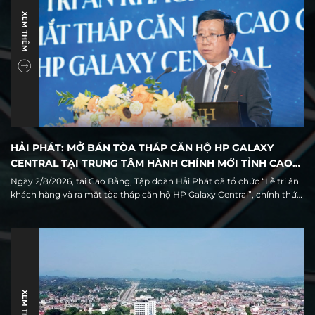
XEM THÊM
HẢI PHÁT: MỞ BÁN TÒA THÁP CĂN HỘ HP GALAXY
CENTRAL TẠI TRUNG TÂM HÀNH CHÍNH MỚI TỈNH CAO
BẰNG
Ngày 2/8/2026, tại Cao Bằng, Tập đoàn Hải Phát đã tổ chức “Lễ tri ân
khách hàng và ra mắt tòa tháp căn hộ HP Galaxy Central”, chính thức
giới thiệu ra thị trường 68 căn hộ thuộc tòa tháp cao tầng duy nhất
trong quần thể khu đô thị HP Galaxy Cao Bằng.
XEM THÊM