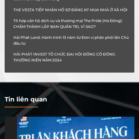
THE VESTA TIẾP NHẬN HỒ SƠ ĐĂNG KÝ MUA NHÀ Ở XÃ HỘI
Tổ hợp căn hộ dịch vụ và thương mại The Pride (Hà Đông):
CHẬM THÀNH LẬP BAN QUẢN TRỊ, VÌ SAO?
Hải Phát Land: Hành trình 13 năm từ Đơn vị phân phối lên Chủ
đầu tư
HẢI PHÁT INVEST TỔ CHỨC ĐẠI HỘI ĐỒNG CỔ ĐÔNG
THƯỜNG NIÊN NĂM 2024
Tin liên quan