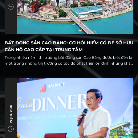
BẤT ĐỘNG SẢN CAO BẰNG: CƠ HỘI HIẾM CÓ ĐỂ SỞ HỮU
CĂN HỘ CAO CẤP TẠI TRUNG TÂM
Trong nhiều năm, thị trường bất động sản Cao Bằng được biết đến là
một trong những thị trường có tốc độ phát triển ổn định nhưng khá
đặc thù, với nguồn cung chủ yếu tập trung ở đất nền và nhà phố. Tuy
nhiên, cùng với quá trình đô thị hóa, đầu tư hạ tầng và sự hình thành
của trung tâm hành chính mới, thị trường địa phương đang đứng
trước một giai đoạn chuyển mình đáng chú ý.
XEM THÊM