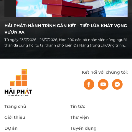
HẢI PHÁT: HÀNH TRÌNH GẮN KẾT - TIẾP LỬA KHÁT VỌNG
VƯƠN XA
Từ ngày 23/7/2026 - 26//7/2026, Hơn 200 cán bộ nhân viên cùng người
thân đã cùng hội tụ tại thành phố biển Đà Nẵng trong chương trình
Du lịch hè 2026 của Tập đoàn Hải Phát. Không chỉ là hoạt động nghỉ
dưỡng thường niên, hành trình năm nay còn mang ý nghĩa đặc biệt
khi diễn ra trong thời điểm Hải Phát đang bước vào giai đoạn chuyển
mình mạnh mẽ, ghi nhận nhiều kết quả tích cực sau 6 tháng đầu
Kết nối với chúng tôi:
năm và chuẩn bị cho giai đoạn tăng tốc của những tháng cuối năm.
Trang chủ
Tin tức
Giới thiệu
Thư viện
Dự án
Tuyển dụng