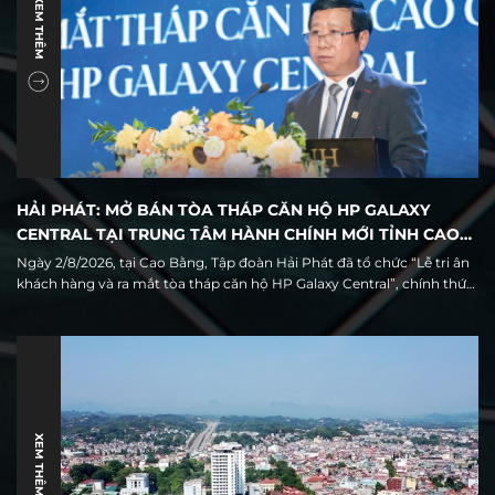
XEM THÊM
HẢI PHÁT: MỞ BÁN TÒA THÁP CĂN HỘ HP GALAXY
CENTRAL TẠI TRUNG TÂM HÀNH CHÍNH MỚI TỈNH CAO
BẰNG
Ngày 2/8/2026, tại Cao Bằng, Tập đoàn Hải Phát đã tổ chức “Lễ tri ân
khách hàng và ra mắt tòa tháp căn hộ HP Galaxy Central”, chính thức
giới thiệu ra thị trường 68 căn hộ thuộc tòa tháp cao tầng duy nhất
trong quần thể khu đô thị HP Galaxy Cao Bằng.
XEM THÊM