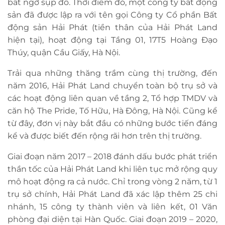
bất ngờ sụp đổ. Thời điểm đó, một công ty bất động
sản đã được lập ra với tên gọi Công ty Cổ phần Bất
động sản Hải Phát (tiền thân của Hải Phát Land
hiện tại), hoạt động tại Tầng 01, 17T5 Hoàng Đạo
Thúy, quận Cầu Giấy, Hà Nội.
Trải qua những thăng trầm cùng thị trường, đến
năm 2016, Hải Phát Land chuyển toàn bộ trụ sở và
các hoạt động liên quan về tầng 2, Tổ hợp TMDV và
căn hộ The Pride, Tố Hữu, Hà Đông, Hà Nội. Cũng kể
từ đây, đơn vị này bắt đầu có những bước tiến đáng
kể và được biết đến rộng rãi hơn trên thị trường.
Giai đoạn năm 2017 – 2018 đánh dấu bước phát triển
thần tốc của Hải Phát Land khi liên tục mở rộng quy
mô hoạt động ra cả nước. Chỉ trong vòng 2 năm, từ 1
trụ sở chính, Hải Phát Land đã xác lập thêm 25 chi
nhánh, 15 công ty thành viên và liên kết, 01 Văn
phòng đại diện tại Hàn Quốc. Giai đoạn 2019 – 2020,