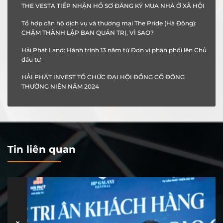
THE VESTA TIẾP NHẬN HỒ SƠ ĐĂNG KÝ MUA NHÀ Ở XÃ HỘI
Tổ hợp căn hộ dịch vụ và thương mại The Pride (Hà Đông):
CHẬM THÀNH LẬP BAN QUẢN TRỊ, VÌ SAO?
Hải Phát Land: Hành trình 13 năm từ Đơn vị phân phối lên Chủ
đầu tư
HẢI PHÁT INVEST TỔ CHỨC ĐẠI HỘI ĐỒNG CỔ ĐÔNG
THƯỜNG NIÊN NĂM 2024
Tin liên quan