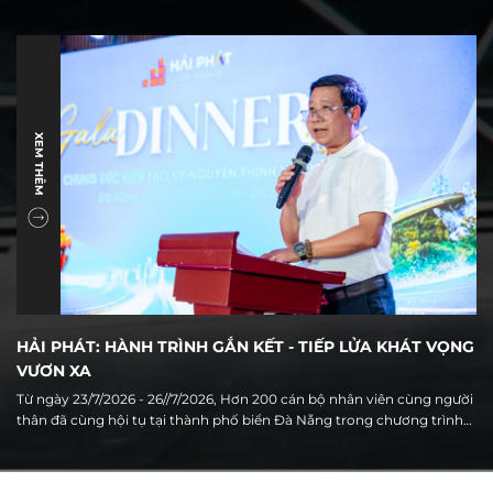
đặc thù, với nguồn cung chủ yếu tập trung ở đất nền và nhà phố. Tuy
nhiên, cùng với quá trình đô thị hóa, đầu tư hạ tầng và sự hình thành
của trung tâm hành chính mới, thị trường địa phương đang đứng
trước một giai đoạn chuyển mình đáng chú ý.
XEM THÊM
HẢI PHÁT: HÀNH TRÌNH GẮN KẾT - TIẾP LỬA KHÁT VỌNG
VƯƠN XA
Từ ngày 23/7/2026 - 26//7/2026, Hơn 200 cán bộ nhân viên cùng người
thân đã cùng hội tụ tại thành phố biển Đà Nẵng trong chương trình
Du lịch hè 2026 của Tập đoàn Hải Phát. Không chỉ là hoạt động nghỉ
dưỡng thường niên, hành trình năm nay còn mang ý nghĩa đặc biệt
khi diễn ra trong thời điểm Hải Phát đang bước vào giai đoạn chuyển