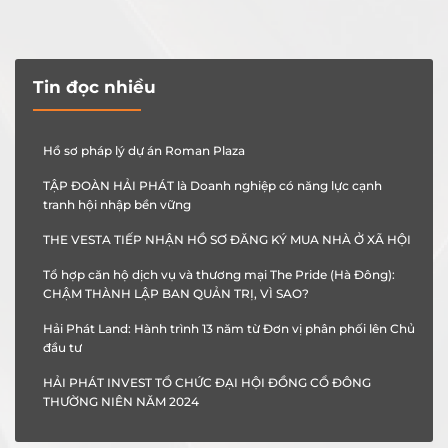
Tin đọc nhiều
Hồ sơ pháp lý dự án Roman Plaza
TẬP ĐOÀN HẢI PHÁT là Doanh nghiệp có năng lực cạnh
tranh hội nhập bền vững
THE VESTA TIẾP NHẬN HỒ SƠ ĐĂNG KÝ MUA NHÀ Ở XÃ HỘI
Tổ hợp căn hộ dịch vụ và thương mại The Pride (Hà Đông):
CHẬM THÀNH LẬP BAN QUẢN TRỊ, VÌ SAO?
Hải Phát Land: Hành trình 13 năm từ Đơn vị phân phối lên Chủ
đầu tư
HẢI PHÁT INVEST TỔ CHỨC ĐẠI HỘI ĐỒNG CỔ ĐÔNG
THƯỜNG NIÊN NĂM 2024