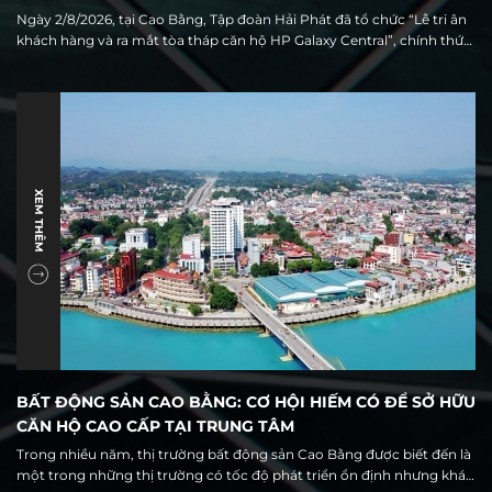
BẰNG
Ngày 2/8/2026, tại Cao Bằng, Tập đoàn Hải Phát đã tổ chức “Lễ tri ân
khách hàng và ra mắt tòa tháp căn hộ HP Galaxy Central”, chính thức
giới thiệu ra thị trường 68 căn hộ thuộc tòa tháp cao tầng duy nhất
trong quần thể khu đô thị HP Galaxy Cao Bằng.
XEM THÊM
BẤT ĐỘNG SẢN CAO BẰNG: CƠ HỘI HIẾM CÓ ĐỂ SỞ HỮU
CĂN HỘ CAO CẤP TẠI TRUNG TÂM
Trong nhiều năm, thị trường bất động sản Cao Bằng được biết đến là
một trong những thị trường có tốc độ phát triển ổn định nhưng khá