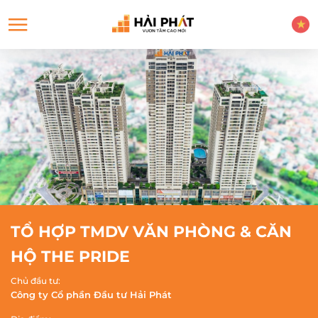
TỔ HỢP TMDV VĂN PHÒNG & CĂN
HỘ THE PRIDE
Chủ đầu tư:
Công ty Cổ phần Đầu tư Hải Phát