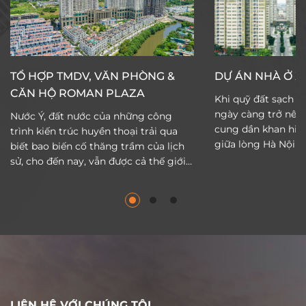
TỔ HỢP TMDV, VĂN PHÒNG &
DỰ ÁN NHÀ Ở XÃ
CĂN HỘ ROMAN PLAZA
Khi quỹ đất sạch t
ngày càng trở nên 
Nước Ý, đất nước của những công
cung dần khan hiế
trình kiến trúc huyền thoại trải qua
giữa lòng Hà Nội l
biết bao biến cố thăng trầm của lịch
ước của biết bao bạ
sử, cho đến nay, vẫn được cả thế giới
đình. Bởi không ph
ngưỡng mộ và học hỏi. Đó là nguồn
lực về tài chính để
cảm hứng vô tận để những người Hải
mơ đó. Thấu hiểu v
Phát hiện thực hoá giấc mơ Rome
những giá trị cộng
giữa lòng Hà Nội. Roman Plaza đã
mang đến cơ hội a
vượt lên trên mọi giới hạn của những
nghìn cư dân với m
nỗ lực sáng tạo không ngừng, mang
thông qua dự án Nh
đến cư dân một không gian sống
Vesta. Được đặt theo tên của nữ thần
chuẩn mực hiện đại. Dự án là sự tổng
Hy Lạp Vesta – vị t
hoà đầy tinh tế của kiến trúc Italia
LIÊN HỆ VỚI CHÚNG TÔI