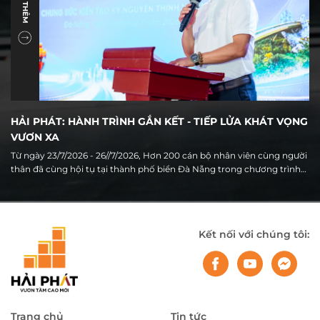
XEM THÊM
HẢI PHÁT: HÀNH TRÌNH GẮN KẾT - TIẾP LỬA KHÁT VỌNG
VƯƠN XA
Từ ngày 23/7/2026 - 26//7/2026, Hơn 200 cán bộ nhân viên cùng người
thân đã cùng hội tụ tại thành phố biển Đà Nẵng trong chương trình
Du lịch hè 2026 của Tập đoàn Hải Phát. Không chỉ là hoạt động nghỉ
dưỡng thường niên, hành trình năm nay còn mang ý nghĩa đặc biệt
khi diễn ra trong thời điểm Hải Phát đang bước vào giai đoạn chuyển
mình mạnh mẽ, ghi nhận nhiều kết quả tích cực sau 6 tháng đầu
Kết nối với chúng tôi:
năm và chuẩn bị cho giai đoạn tăng tốc của những tháng cuối năm.
Trang chủ
Tin tức