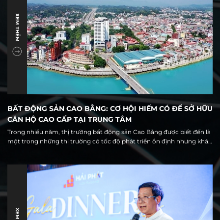
XEM THÊM
BẤT ĐỘNG SẢN CAO BẰNG: CƠ HỘI HIẾM CÓ ĐỂ SỞ HỮU
CĂN HỘ CAO CẤP TẠI TRUNG TÂM
Trong nhiều năm, thị trường bất động sản Cao Bằng được biết đến là
một trong những thị trường có tốc độ phát triển ổn định nhưng khá
đặc thù, với nguồn cung chủ yếu tập trung ở đất nền và nhà phố. Tuy
nhiên, cùng với quá trình đô thị hóa, đầu tư hạ tầng và sự hình thành
của trung tâm hành chính mới, thị trường địa phương đang đứng
trước một giai đoạn chuyển mình đáng chú ý.