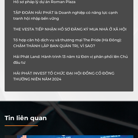
Hồ sơ pháp lý dự án Roman Plaza
TẬP ĐOÀN HẢI PHÁT là Doanh nghiệp có năng lực cạnh
tranh hội nhập bền vững
THE VESTA TIẾP NHẬN HỒ SƠ ĐĂNG KÝ MUA NHÀ Ở XÃ HỘI
Tổ hợp căn hộ dịch vụ và thương mại The Pride (Hà Đông):
CHẬM THÀNH LẬP BAN QUẢN TRỊ, VÌ SAO?
Hải Phát Land: Hành trình 13 năm từ Đơn vị phân phối lên Chủ
đầu tư
HẢI PHÁT INVEST TỔ CHỨC ĐẠI HỘI ĐỒNG CỔ ĐÔNG
THƯỜNG NIÊN NĂM 2024
Tin liên quan