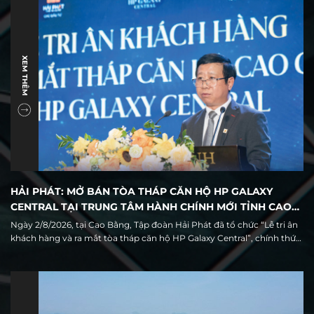
XEM THÊM
HẢI PHÁT: MỞ BÁN TÒA THÁP CĂN HỘ HP GALAXY
CENTRAL TẠI TRUNG TÂM HÀNH CHÍNH MỚI TỈNH CAO
BẰNG
Ngày 2/8/2026, tại Cao Bằng, Tập đoàn Hải Phát đã tổ chức “Lễ tri ân
khách hàng và ra mắt tòa tháp căn hộ HP Galaxy Central”, chính thức
giới thiệu ra thị trường 68 căn hộ thuộc tòa tháp cao tầng duy nhất
trong quần thể khu đô thị HP Galaxy Cao Bằng.