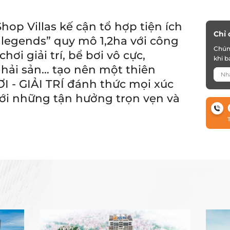
op Villas kế cận tổ hợp tiện ích
Chỉ 
 legends” quy mô 1,2ha với công
Chúng
hơi giải trí, bể bơi vô cực,
khi 
 hải sản… tạo nên một thiên
 - GIẢI TRÍ đánh thức mọi xúc
ới những tận hưởng trọn vẹn và