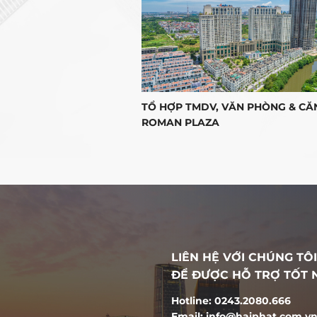
 VĂN PHÚ
TỔ HỢP TMDV, VĂN PHÒNG & CĂ
ROMAN PLAZA
LIÊN HỆ VỚI CHÚNG TÔI
ĐỂ ĐƯỢC HỖ TRỢ TỐT 
Hotline: 0243.2080.666
Email: info@haiphat.com.v