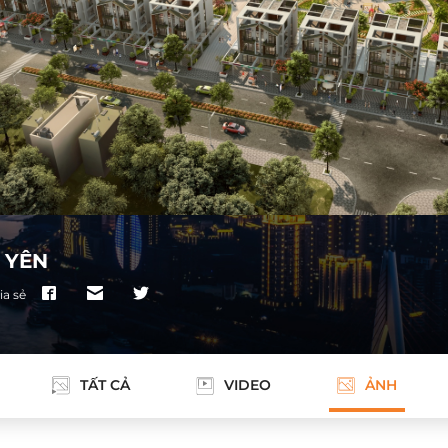
 YÊN
ia sẻ
TẤT CẢ
VIDEO
ẢNH