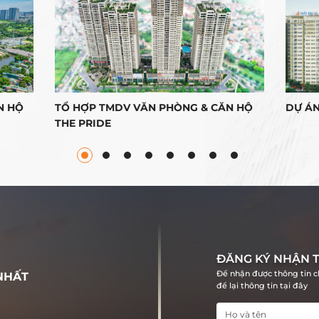
N HỘ
TỔ HỢP TMDV VĂN PHÒNG & CĂN HỘ
DỰ ÁN
THE PRIDE
ĐĂNG KÝ NHẬN T
Để nhận được thông tin ch
NHẤT
để lại thông tin tại đây
n