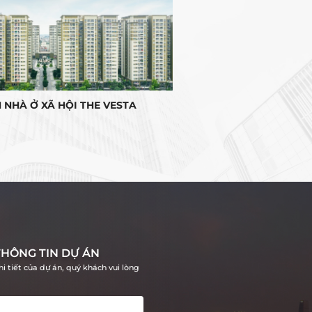
 NHÀ Ở XÃ HỘI THE VESTA
NHÀ PHỐ THƯƠNG MẠI
HÔNG TIN DỰ ÁN
i tiết của dự án, quý khách vui lòng