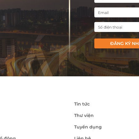
ĐĂNG KÝ NH
Tin tức
Thư viện
Tuyển dụng
ổ đông
Liên hệ