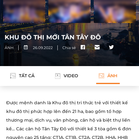
KHU ĐÔ THỊ MỚI TÂN TÂY ĐÔ
ẢNH
26.09.2022
Chia sẻ
TẤT CẢ
VIDEO
ẢNH
Được mệnh danh là Khu đô thị tri thức trẻ với thiết kế
khu đô thị phức hợp lên đến 21 ha, bao gồm tổ hợp
thương mại, dịch vụ, văn phòng, căn hộ và biệt thự liền
kề… Các căn hộ Tân Tây Đô với thiết kế 3 tòa gồm 6 đơn
nguyên cao 25 tầng: CT1A, CT1B, CT2A, CT2B, HHA, HHB