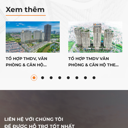
Xem thêm
TỔ HỢP TMDV, VĂN
TỔ HỢP TMDV VĂN
PHÒNG & CĂN HỘ
PHÒNG & CĂN HỘ THE
ROMAN PLAZA
PRIDE
LIÊN HỆ VỚI CHÚNG TÔI
ĐỂ ĐƯỢC HỖ TRỢ TỐT NHẤT