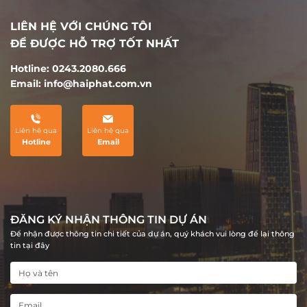
LIÊN HỆ VỚI CHÚNG TÔI
ĐỂ ĐƯỢC HỖ TRỢ TỐT NHẤT
Hotline: 0243.2080.666
Email: info@haiphat.com.vn
Liên hệ qua
Liên hệ qua
Hotline
Email
ĐĂNG KÝ NHẬN THÔNG TIN DỰ ÁN
Để nhận được thông tin chi tiết của dự án, quý khách vui lòng để lại thông
tin tại đây