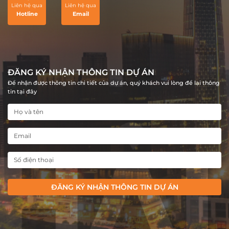
khu đô thị và nhà ở tiềm năng nhất
mại, văn phòng, nh
Liên hệ qua
Liên hệ qua
Thủ Đô.
Hotline
Email
ĐĂNG KÝ NHẬN THÔNG TIN DỰ ÁN
Để nhận được thông tin chi tiết của dự án, quý khách vui lòng để lại thông
tin tại đây
ĐĂNG KÝ NHẬN THÔNG TIN DỰ ÁN