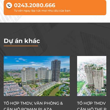
0243.2080.666
Tư vấn ngay lập tức mọi nhu cầu của bạn
Dự án khác
TỔ HỢP TMDV, VĂN PHÒNG &
TỔ HỢP TMDV 
CĂN HỘ ROMAN PLAZA
CĂN HỘ THE PR