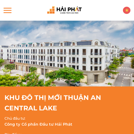
KHU ĐÔ THỊ MỚI THUẬN AN
CENTRAL LAKE
Chủ đầu tư:
Công ty Cổ phần Đầu tư Hải Phát