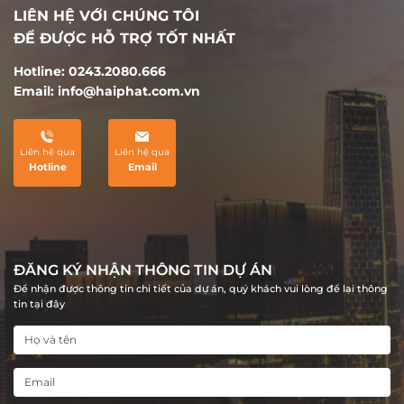
HP Intermix Bắc Giang tôn vinh và
nhịp, gắn liền với 
LIÊN HỆ VỚI CHÚNG TÔI
kết nối những đặc trưng trong văn
nắng vàng. Hạnh ph
ĐỂ ĐƯỢC HỖ TRỢ TỐT NHẤT
hoá Đông – Tây độc đáo, là sự hòa
khám phá và chinh
Hotline: 0243.2080.666
quyện ấn tượng mang tính biểu
là tự do và tận hưở
Email: info@haiphat.com.vn
tượng, đón đầu nhịp đập tương lai
thịnh vượng.
Liên hệ qua
Liên hệ qua
Hotline
Email
ĐĂNG KÝ NHẬN THÔNG TIN DỰ ÁN
Để nhận được thông tin chi tiết của dự án, quý khách vui lòng để lại thông
tin tại đây