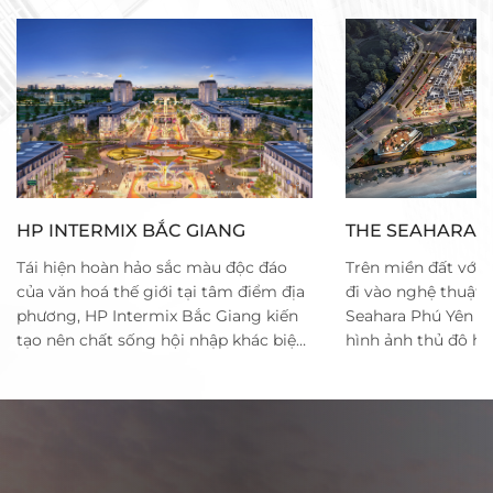
HP INTERMIX BẮC GIANG
THE SEAHARA 
Tái hiện hoàn hảo sắc màu độc đáo
Trên miền đất với 
của văn hoá thế giới tại tâm điểm địa
đi vào nghệ thuật 
phương, HP Intermix Bắc Giang kiến
Seahara Phú Yên Sho
tạo nên chất sống hội nhập khác biệt
hình ảnh thủ đô hạ
và vượt trội. Môi trường quốc tế văn
nước Đan Mạch. Lấ
minh là sự cộng hưởng những tiêu
kỳ hàng hải nhộn n
chuẩn cao cấp và tiện ích đặc quyền
là những con tàu g
không chỉ nâng tầm giá trị sống đẳng
lòng kênh. The Seahara Phú Yên Shop
cấp của cư dân, mà còn ươm mầm
Villas tạo nên mộ
tinh hoa thế hệ công dân toàn cầu.
sắm trên mặt biển