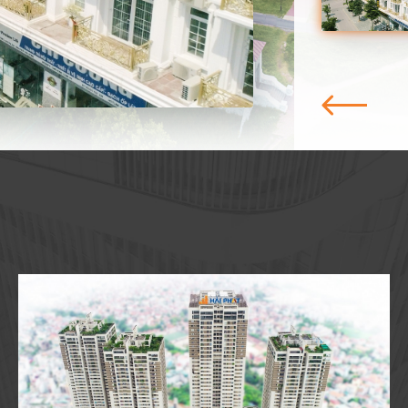
hưởng hệ thố
Văn Lương – T
Long, đường 