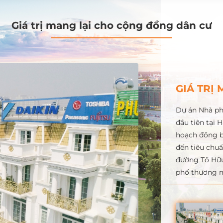
Giá trị mang lại cho cộng đồng dân cư
GIÁ TRỊ 
Dự án Nhà ph
đầu tiên tại 
hoạch đồng b
đến tiêu chu
đường Tố Hữu
phố thương m
khoản ổn địn
luôn gia tăn
thương buôn 
án nằm giữa 