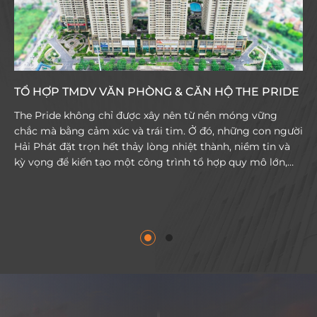
TỔ HỢP TMDV VĂN PHÒNG & CĂN HỘ THE PRIDE
The Pride không chỉ được xây nên từ nền móng vững
chắc mà bằng cảm xúc và trái tim. Ở đó, những con người
Hải Phát đặt trọn hết thảy lòng nhiệt thành, niềm tin và
kỳ vọng để kiến tạo một công trình tổ hợp quy mô lớn,
khẳng định vị thế thương hiệu trên bản đồ bất động sản
Việt Nam. Nằm trên tổng thể diện tích hơn 3ha, tổ hợp
thương mại dịch vụ & căn hộ cao cấp The Pride Pride là
dự án bất động sản có chiều cao xây dựng cao nhất Hà
Đông năm 2015 được thi công hoàn toàn bởi người Việt,
trở thành biểu tượng đầy tự hào của Hải Phát. Dự án cung
cấp cho thị trường 1.882 căn hộ cao cấp cùng không gian
thương mại, dịch vụ và giải trí, bao gồm trung tâm
thương mại, văn phòng, nhà hàng, siêu thị…