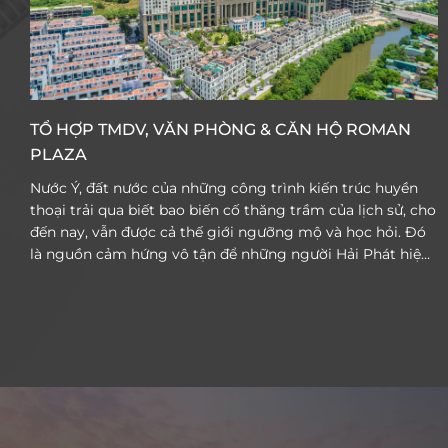
TỔ HỢP TMDV, VĂN PHÒNG & CĂN HỘ ROMAN
PLAZA
Nước Ý, đất nước của những công trình kiến trúc huyền
thoại trải qua biết bao biến cố thăng trầm của lịch sử, cho
đến nay, vẫn được cả thế giới ngưỡng mộ và học hỏi. Đó
là nguồn cảm hứng vô tận để những người Hải Phát hiện
thực hoá giấc mơ Rome giữa lòng Hà Nội. Roman Plaza
đã vượt lên trên mọi giới hạn của những nỗ lực sáng tạo
không ngừng, mang đến cư dân một không gian sống
chuẩn mực hiện đại. Dự án là sự tổng hoà đầy tinh tế của
kiến trúc Italia huyền thoại và không gian thiên nhiên
thanh bình, khoáng đạt. Năm 2019, Roman Plaza vinh dự
nhận giải thưởng Ứng dụng năng lượng môi trường xanh
và thu hút dòng tiền, đồng thời được vinh danh là dự án