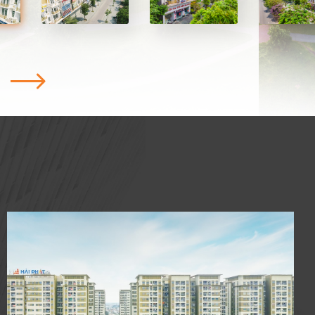
ng giao thông liên hoàn mở rộng: đường Lê
ố Hữu – Lê Trọng Tấn kết nối với Đại lộ Thăng
sắt trên cao Cát Linh – Hà Đông…