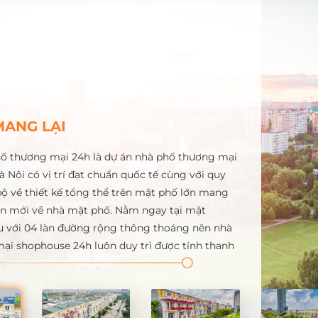
MANG LẠI
ố thương mại 24h là dự án nhà phố thương mại
Hà Nội có vị trí đạt chuẩn quốc tế cùng với quy
ộ về thiết kế tổng thể trên mặt phố lớn mang
ẩn mới về nhà mặt phố. Nằm ngay tại mặt
 với 04 làn đường rộng thông thoáng nên nhà
ại shophouse 24h luôn duy trì được tính thanh
h do nhu cầu về nhà mặt phố của người Việt
g hàng năm dựa trên thói quen và tập quán giao
bán của người dân trên các trục đường lớn. Dự
trung tâm của khu vực phía Tây nên được thừa