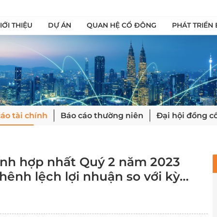
IỚI THIỆU
DỰ ÁN
QUAN HỆ CỔ ĐÔNG
PHÁT TRIỂN
áo tài chính
Báo cáo thường niên
Đại hội đồng c
hính hợp nhất Quý 2 năm 2023
hênh lệch lợi nhuận so với kỳ